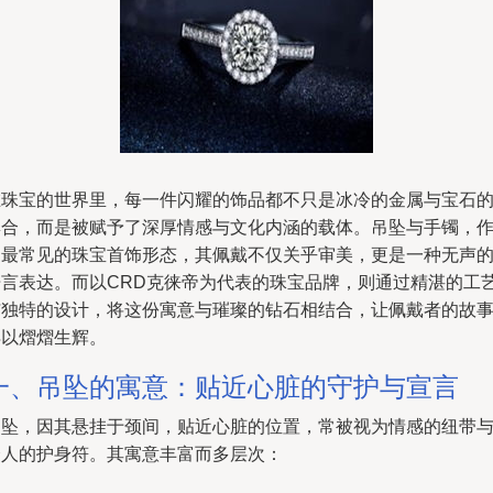
在珠宝的世界里，每一件闪耀的饰品都不只是冰冷的金属与宝石
集合，而是被赋予了深厚情感与文化内涵的载体。吊坠与手镯，
为最常见的珠宝首饰形态，其佩戴不仅关乎审美，更是一种无声
语言表达。而以CRD克徕帝为代表的珠宝品牌，则通过精湛的工
与独特的设计，将这份寓意与璀璨的钻石相结合，让佩戴者的故
得以熠熠生辉。
一、吊坠的寓意：贴近心脏的守护与宣言
吊坠，因其悬挂于颈间，贴近心脏的位置，常被视为情感的纽带
个人的护身符。其寓意丰富而多层次：