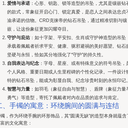
爱情与承诺
：心形、钥匙、锁等造型的吊坠，尤其是镶嵌钻
的款式，常象征开启心门、锁定真爱，是恋人之间表达忠贞
渝承诺的信物。CRD克徕帝的钻石吊坠，通过精准切割与镶
嵌，让这份象征更加闪耀夺目。
守护与庇佑
：如十字架、平安扣、生肖或守护神造型的吊坠
承载着佩戴者祈求平安、健康、驱邪避祸的美好愿望。钻石
坚硬与永恒，恰如其分地强化了“守护”的持久性。
自我表达与纪念
：字母、星座、或有特殊意义的符号吊坠，
个人风格、重要日期或人生里程碑的个性化记录。一件设计
特的钻石吊坠，能成为彰显自我、纪念珍贵时刻的永恒印记
智慧与力量
：如羽毛（象征自由与智慧）、盾牌（象征力量
勇气）等造型，寄托了佩戴者对内在品质的追求与肯定。
二、手镯的寓意：环绕腕间的圆满与连结
手镯，作为环绕手腕的环形饰品，其“圆满无缺”的造型本身就蕴含
丰富的文化寓意：