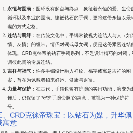
永恒与圆满
：圆环没有起点与终点，象征着永恒的爱、生命
循环以及事业的圆满。镶嵌钻石的手镯，更将这份永恒以最
璨的方式定格。
连结与羁绊
：在传统文化中，手镯常被视为连结人与人（如
情、友情）的纽带。情侣对镯或母女镯，便是这份紧密连结
体现。CRD克徕帝的钻石手镯系列，不乏设计精巧的对镯，
调彼此间的专属连结。
吉祥与福气
：许多手镯设计融入祥纹、福字或寓意吉祥的图
案，旨在为佩戴者招来好运、健康与财富。
力量与保护
：在古代，手镯也曾有护腕的实用功能，演变为
饰后，仍保留了“守护手腕命脉”的寓意，被视为一种保护符
号。
三、CRD克徕帝珠宝：以钻石为媒，升华佩
戴寓意