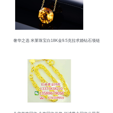
奢华之选 米莱珠宝白18K金9.5克拉求婚钻石项链
鉴赏