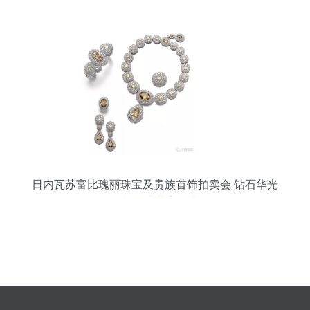
张！
日内瓦苏富比瑰丽珠宝及贵族首饰拍卖会 钻石华光
闪耀全球藏家目光