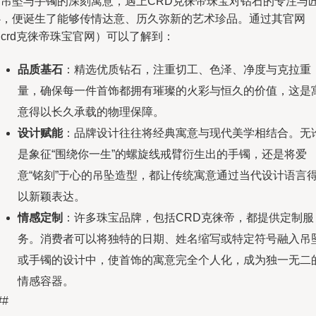
当吊坠与手镯的深刻寓意，遇上CRD克徕帝珠宝对钻石的专注与
心，便诞生了能够传情达意、历久弥新的艺术珍品。通过其官网
crd克徕帝珠宝官网）可以了解到：
品质基石
：精选优质钻石，注重切工、色泽、净度与克拉重
量，确保每一件首饰都拥有璀璨的火彩与恒久的价值，这是
意得以长久承载的物理保障。
设计赋能
：品牌设计往往将经典寓意与现代美学相结合。无
是象征“围绕你一生”的螺旋线戒臂衍生出的手镯，还是将爱
意“铭刻”于心的吊坠造型，都让传统寓意通过当代设计语言
以新颖表达。
情感定制
：许多珠宝品牌，包括CRD克徕帝，都提供定制服
务。消费者可以将独特的日期、姓名缩写或特定符号融入吊
或手镯的设计中，使首饰的寓意完全个人化，成为独一无二
情感容器。
##