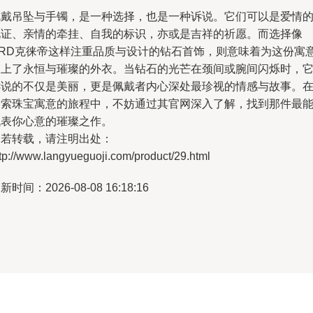
佩戴吊坠与手镯，是一种选择，也是一种诉说。它们可以是爱情
见证、亲情的牵挂、自我的标识，亦或是吉祥的祈愿。而选择像
CRD克徕帝这样注重品质与设计的钻石首饰，则意味着为这份寓
披上了永恒与璀璨的外衣。当钻石的光芒在颈间或腕间闪烁时，
诉说的不仅是美丽，更是佩戴者内心深处最珍视的情感与故事。
探索珠宝寓意的旅程中，不妨通过其官网深入了解，找到那件最
代表你心意的璀璨之作。
如若转载，请注明出处：
tp://www.langyueguoji.com/product/29.html
新时间：2026-08-08 16:18:16