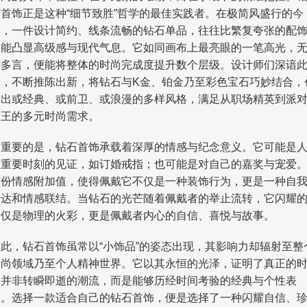
石首饰正是这种“细节致胜”哲学的最佳实践者。在极简风盛行的今
天，一件设计简约、线条流畅的钻石单品，往往比繁复夸张的配
更能凸显高级感与现代气息。它如同画布上最亮眼的一笔高光，
需多言，便能将整体的时尚完成度提升数个层级。设计师们深谙
道，不断推陈出新，将钻石与K金、铂金乃至彩色宝石巧妙结合，
造出或经典、或前卫、或浪漫的多样风格，满足从职场精英到派
女王的多元时尚需求。
更重要的是，钻石首饰承载着深厚的情感与纪念意义。它可能是
生重要时刻的见证，如订婚戒指；也可能是对自己的嘉奖与宠爱
这份情感附加值，使得佩戴它不仅是一种装饰行为，更是一种自
表达和情感联结。当钻石的光芒随着佩戴者的举止流转，它闪耀
不仅是物理的火彩，更是佩戴者内心的自信、喜悦与故事。
因此，钻石首饰虽常以“小饰品”的姿态出现，其影响力却辐射至整
时尚领域乃至个人精神世界。它以其永恒的光泽，证明了真正的
尚并非转瞬即逝的潮流，而是能够历经时间考验的经典与个性表
达。选择一款适合自己的钻石首饰，便是选择了一种闪耀自信、