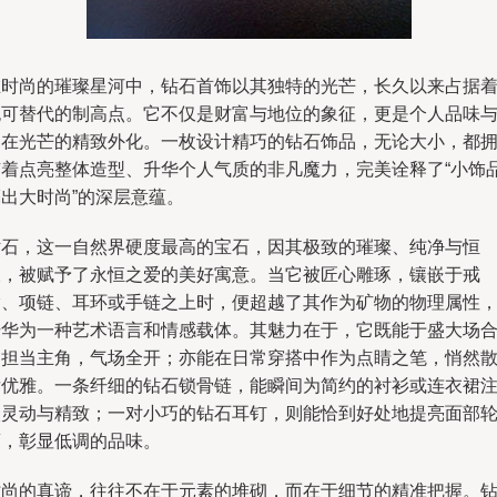
在时尚的璀璨星河中，钻石首饰以其独特的光芒，长久以来占据
无可替代的制高点。它不仅是财富与地位的象征，更是个人品味
内在光芒的精致外化。一枚设计精巧的钻石饰品，无论大小，都
有着点亮整体造型、升华个人气质的非凡魔力，完美诠释了“小饰
亮出大时尚”的深层意蕴。
钻石，这一自然界硬度最高的宝石，因其极致的璀璨、纯净与恒
久，被赋予了永恒之爱的美好寓意。当它被匠心雕琢，镶嵌于戒
指、项链、耳环或手链之上时，便超越了其作为矿物的物理属性
升华为一种艺术语言和情感载体。其魅力在于，它既能于盛大场
中担当主角，气场全开；亦能在日常穿搭中作为点睛之笔，悄然
发优雅。一条纤细的钻石锁骨链，能瞬间为简约的衬衫或连衣裙
入灵动与精致；一对小巧的钻石耳钉，则能恰到好处地提亮面部
廓，彰显低调的品味。
时尚的真谛，往往不在于元素的堆砌，而在于细节的精准把握。