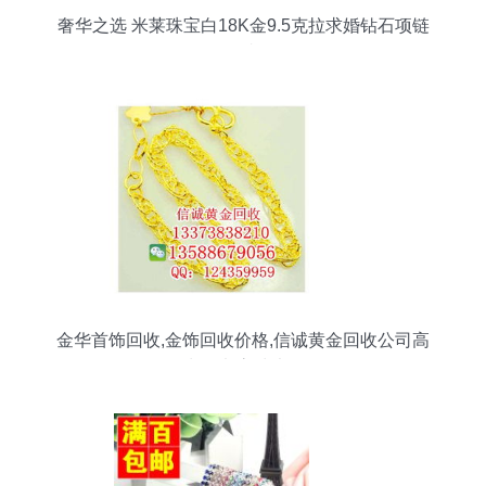
奢华之选 米莱珠宝白18K金9.5克拉求婚钻石项链
鉴赏
金华首饰回收,金饰回收价格,信诚黄金回收公司高
清图片 高清大图