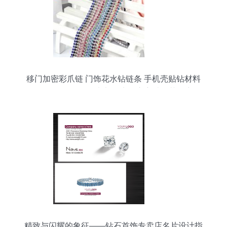
移门加密彩爪链 门饰花水钻链条 手机壳贴钻材料
diy饰品配件批发图片大全 义乌市宝林工艺品商行
精致与闪耀的象征——钻石首饰专卖店名片设计指