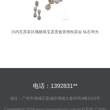
日内瓦苏富比瑰丽珠宝及贵族首饰拍卖会 钻石华光
闪耀全球藏家目光
电话：1392831**
地址：广州市增城区荔城街增城大道69号4幢1018号
Copyright © 2026
www.langyueguoji.com
钻石首饰
广东朗